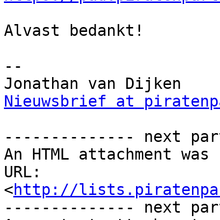
Alvast bedankt!

--

Nieuwsbrief at piratenp
-------------- next par
An HTML attachment was 
URL: 
<
http://lists.piratenpa
-------------- next par