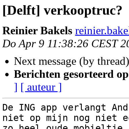
[Delft] verkooptruc?
Reinier Bakels
reinier.bak
Do Apr 9 11:38:26 CEST 2
Next message (by thread
Berichten gesorteerd op
]
[ auteur ]
De ING app verlangt And
niet op mijn nog niet ee
zo heel oude mobieltje.
