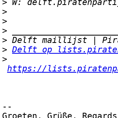
>
>
>
>
>
>
Delft op lists.pirate
>
https://lists.piratenp
-- 

Groeten, Grüße, Regards