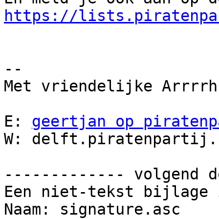
https://lists.piratenpa
-- 

Met vriendelijke Arrrrh
E: 
geertjan op piratenp
W: delft.piratenpartij.n
------------- volgend d
Een niet-tekst bijlage 
Naam: signature.asc
