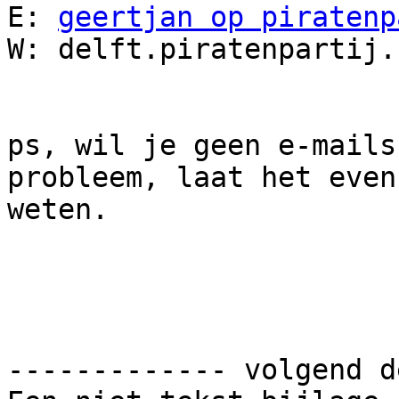
E: 
geertjan op piratenp
W: delft.piratenpartij.n
ps, wil je geen e-mails
probleem, laat het even

weten.

------------- volgend d