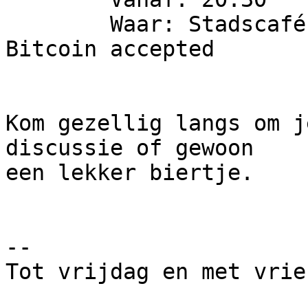
	Waar: Stadscafé de Waag, Markt 11 Delft, 
Bitcoin accepted

Kom gezellig langs om j
discussie of gewoon

een lekker biertje.

-- 

Tot vrijdag en met vrie