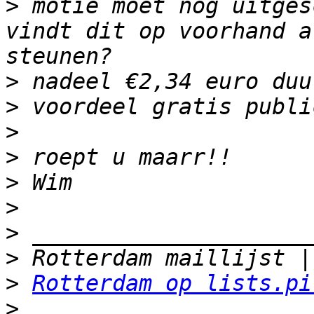
>
 motie moet nog uitges
vindt dit op voorhand a
>
>
>
>
>
>
>
>
>
Rotterdam op lists.pi
>