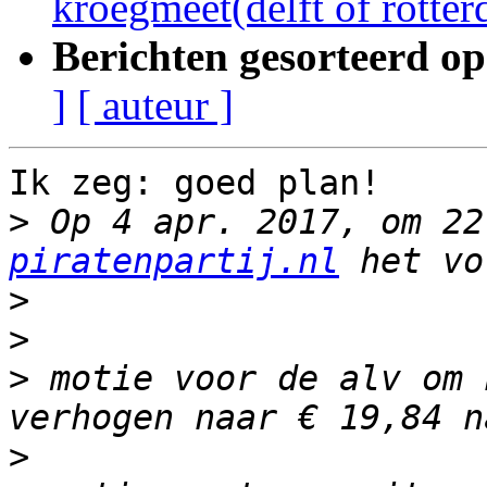
kroegmeet(delft of rotte
Berichten gesorteerd op
]
[ auteur ]
Ik zeg: goed plan!

>
 Op 4 apr. 2017, om 22
piratenpartij.nl
>
>
>
 motie voor de alv om 
>