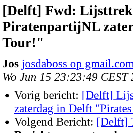
[Delft] Fwd: Lijsttre
PiratenpartijNL zater
Tour!"
Jos
josdaboss op gmail.co
Wo Jun 15 23:23:49 CEST 
Vorig bericht:
[Delft] Lij
zaterdag in Delft "Pirate
Volgend Bericht:
[Delft]