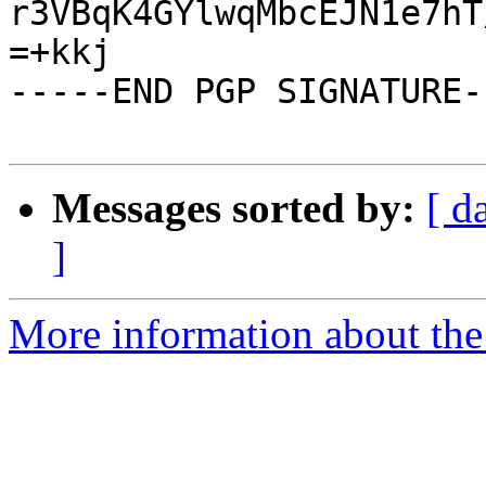
r3VBqK4GYlwqMbcEJN1e7hT
=+kkj

-----END PGP SIGNATURE--
Messages sorted by:
[ d
]
More information about the 