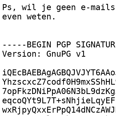
Ps, wil je geen e-mails
even weten.

-----BEGIN PGP SIGNATUR
Version: GnuPG v1

iQEcBAEBAgAGBQJVJYT6AAo
YhzscxcZ7codf0H9mxSShHL
7opFkzDNiPpA06N3bL9dzKg
eqcoQYt9L7T+sNhjieLqyEF
wxRjpyQxxErPpQ14dNCzAWJ